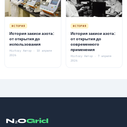
ИСТОРИЯ
ИСТОРИЯ
История закиси азота:
История закиси азота:
от открытия до
от открытия до
использования
современного
применения
History Автор · 10 апреля
2026
History Автор · 7 апреля
2026
N₂O
Grid