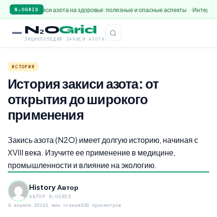
вие закиси азота на здоровье: полезные и опасные аспекты
Интервью с экспе
N₂OGRID
N₂O
Grid
ЭНЦИКЛОПЕДИЯ ЗАКИСИ АЗОТА
ИСТОРИЯ
История закиси азота: от
открытия до широкого
применения
Закись азота (N2O) имеет долгую историю, начиная с
XVIII века. Изучите ее применение в медицине,
промышленности и влияние на экологию.
History Автор
АВТОР N₂OGRID
4 апреля 2026
1 мин чтения
438 просмотров