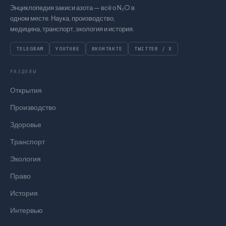
Энциклопедия закиси азота — всё о N₂O в
одном месте. Наука, производство,
медицина, транспорт, экология и история.
TELEGRAM
YOUTUBE
ВКОНТАКТЕ
TWITTER / X
РАЗДЕЛЫ
Открытия
Производство
Здоровье
Транспорт
Экология
Право
История
Интервью