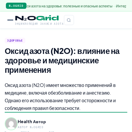
ие закиси азота на здоровье: полезные и опасные аспекты
Интервью с экспе
N₂OGRID
N₂O
Grid
ЭНЦИКЛОПЕДИЯ ЗАКИСИ АЗОТА
ЗДОРОВЬЕ
Оксид азота (N2O): влияние на
здоровье и медицинские
применения
Оксид азота (N2O) имеет множество применений в
медицине, включая обезболивание и анестезию.
Однако его использование требует осторожности и
соблюдения правил безопасности.
Health Автор
АВТОР N₂OGRID