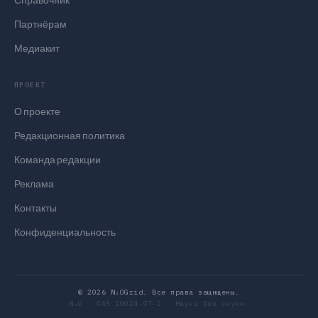
Партнёрам
Медиакит
ПРОЕКТ
О проекте
Редакционная политика
Команда редакции
Реклама
Контакты
Конфиденциальность
© 2026 N₂OGrid. Все права защищены.
N₂O · CAS 10024-97-2 · Наука без скуки.