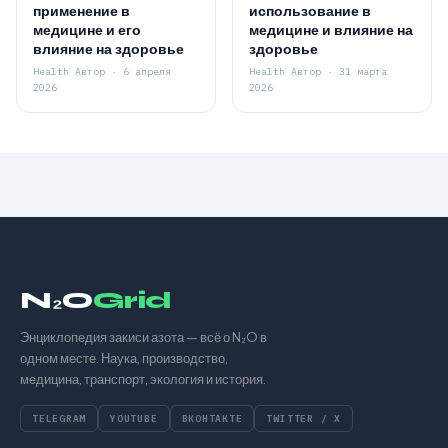
применение в
использование в
медицине и его
медицине и влияние на
влияние на здоровье
здоровье
Health Автор · 6 апреля
Health Автор · 31 марта
2026
2026
N₂O
Grid
Энциклопедия закиси азота — всё о N₂O в
одном месте. Наука, производство,
медицина, транспорт, экология и история.
TELEGRAM
YOUTUBE
ВКОНТАКТЕ
TWITTER / X