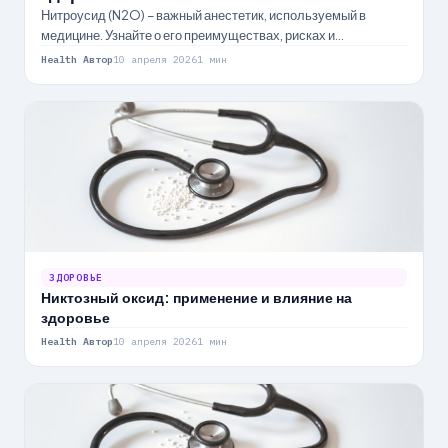
Нитроусид (N2O) – важный анестетик, используемый в
медицине. Узнайте о его преимуществах, рисках и
долгосрочных последствиях для здоровья.
Health Автор
10 апреля 2026
1 мин
ЗДОРОВЬЕ
Никтозный оксид: применение и влияние на
здоровье
Health Автор
10 апреля 2026
1 мин