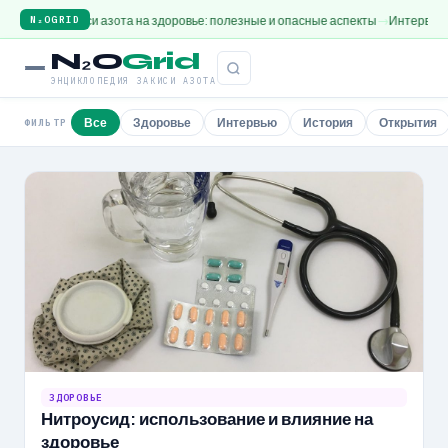
ие закиси азота на здоровье: полезные и опасные аспекты
Интервью с экспе
N₂OGRID
N₂O
Grid
ЭНЦИКЛОПЕДИЯ ЗАКИСИ АЗОТА
Все
Здоровье
Интервью
История
Открытия
ФИЛЬТР
ЗДОРОВЬЕ
Нитроусид: использование и влияние на
здоровье