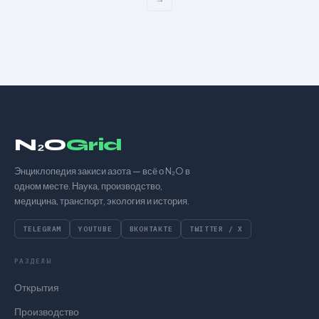
N₂O
Grid
Энциклопедия закиси азота — всё о N₂O в
одном месте. Наука, производство,
медицина, транспорт, экология и история.
TELEGRAM
YOUTUBE
ВКОНТАКТЕ
TWITTER / X
РАЗДЕЛЫ
Открытия
Производство