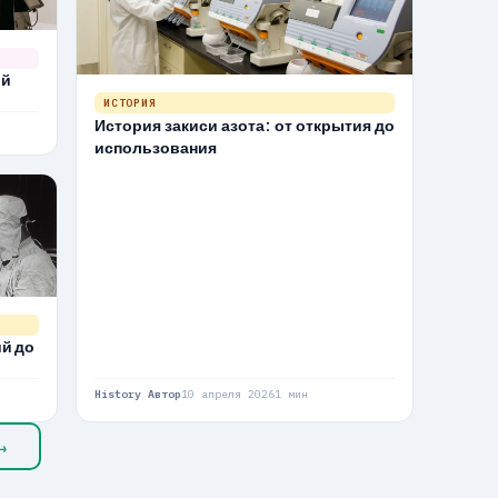
ый
ИСТОРИЯ
История закиси азота: от открытия до
использования
ий до
History Автор
10 апреля 2026
1 мин
→