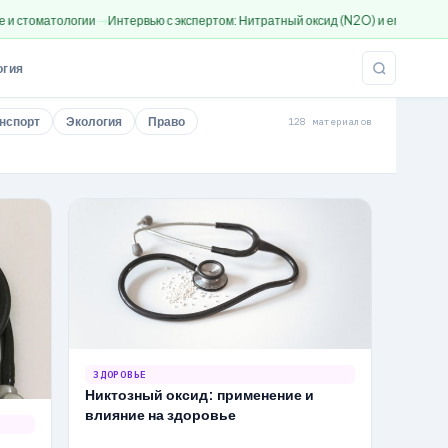
гии
Интервью с экспертом: Нитратный оксид (N2O) и его применение
Истори
огия
нспорт
Экология
Право
128 материалов
ЗДОРОВЬЕ
Никтозный оксид: применение и
влияние на здоровье