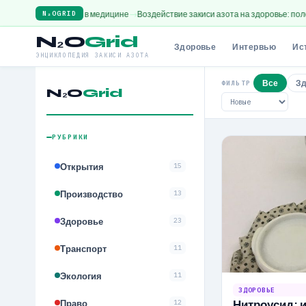
и азота в медицине
Воздействие закиси азота на здоровье: полезные и опас
N₂OGRID
N₂O
Grid
Здоровье
Интервью
Ис
ЭНЦИКЛОПЕДИЯ ЗАКИСИ АЗОТА
Все
Зд
ФИЛЬТР
N₂O
Grid
РУБРИКИ
Открытия
15
Производство
13
Здоровье
23
Транспорт
11
Экология
11
ЗДОРОВЬЕ
Право
Нитроусид: 
12