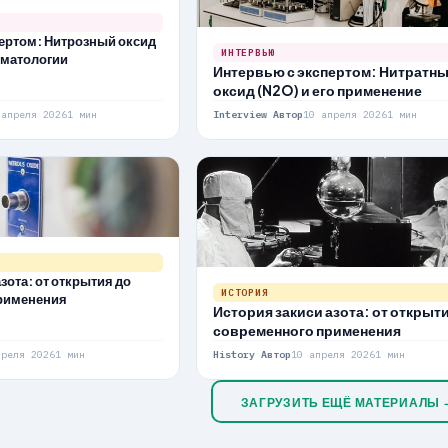
ертом: Нитрозный оксид
ИНТЕРВЬЮ
оматологии
Интервью с экспертом: Нитратн
оксид (N2O) и его применение
 апреля 2026
1 мин
Interview Автор
10 апреля 2026
1 мин
зота: от открытия до
ИСТОРИЯ
рименения
История закиси азота: от открыт
современного применения
преля 2026
1 мин
History Автор
10 апреля 2026
1 мин
ЗАГРУЗИТЬ ЕЩЁ МАТЕРИАЛЫ 