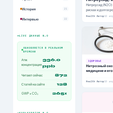
Нитроусид (N2O) 
История
21
рисках и долгоср
Health Автор
10 ап
Интервью
22
LIVE ДАННЫЕ N₂O
ОБНОВЛЯЕТСЯ В РЕАЛЬНОМ
ВРЕМЕНИ
336.0
Атм.
ЗДОРОВЬЕ
концентрация
Нитрозный окс
ppb
медицине и его
870
Читают сейчас
Health Автор
10 ап
128
Статей на сайте
265×
GWP × CO₂
КАЛЬКУЛЯТОР N₂O