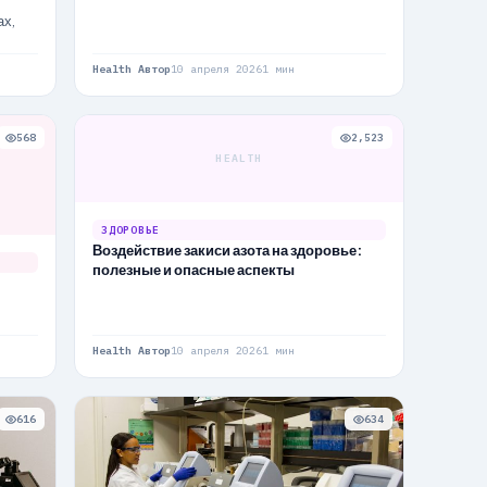
ах,
Health Автор
10 апреля 2026
1 мин
568
2,523
HEALTH
ЗДОРОВЬЕ
Воздействие закиси азота на здоровье:
полезные и опасные аспекты
Health Автор
10 апреля 2026
1 мин
616
634