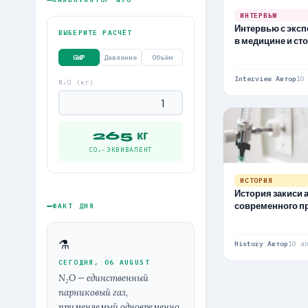
ИНТЕРВЬЮ
Интервью с эксп
ВЫБЕРИТЕ РАСЧЁТ
в медицине и ст
GWP
Давление
Объём
Interview Автор
10
N₂O (кг)
265 кг
CO₂-ЭКВИВАЛЕНТ
ИСТОРИЯ
История закиси а
современного п
ФАКТ ДНЯ
⚗
History Автор
10 а
СЕГОДНЯ, 06 AUGUST
N₂O — единственный
парниковый газ,
применяемый одновременно