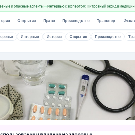
ные аспекты
Интервью с экспертом: Нитрозный оксид в медицине и стоматоло
тория
Открытия
Право
Производство
Транспорт
Экол
оровье
Интервью
История
Открытия
Производство
Тра
использование и влияние на здоровье