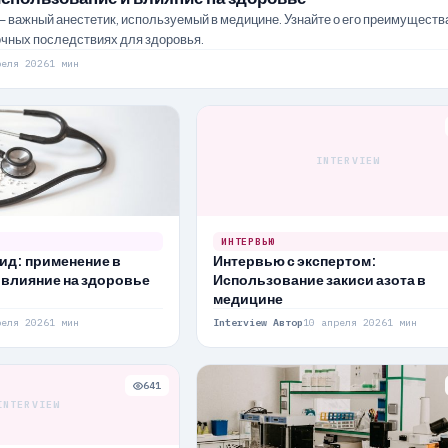
– важный анестетик, используемый в медицине. Узнайте о его преимуществ
очных последствиях для здоровья.
реля 2026
1 мин
INTERVIEW
ИНТЕРВЬЮ
ид: применение в
Интервью с экспертом:
 влияние на здоровье
Использование закиси азота в
медицине
реля 2026
1 мин
Interview Автор
10 апреля 2026
1 мин
641
INTERVIEW