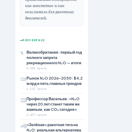
как анестетик и как
окислитель для ракетных
двигателей.
ПОПУЛЯРНОЕ
1
Великобритания: первый год
полного запрета
рекреационного N₂O — итоги
6,100 просм.
2
Рынок N₂O 2026–2030: $4,2
млрд и пять главных трендов
5,532 просм.
3
Профессор Васильев: «N₂O
через 20 лет станет таким же
важным, как CO₂ сегодня»
5,427 просм.
4
«Зелёная» ракетная тяга на
N₂O: реальная альтернатива