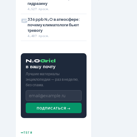
гидразину
4,527 просм.
5
336 ppb N₂O в атмосфере:
почему климатологи бьют
тревогу
4,487 просм.
N₂O
Grid
в вашу почту
Лучшие материалы
энциклопедии — раз в неделю,
без спама.
ПОДПИСАТЬСЯ →
ТЕГИ