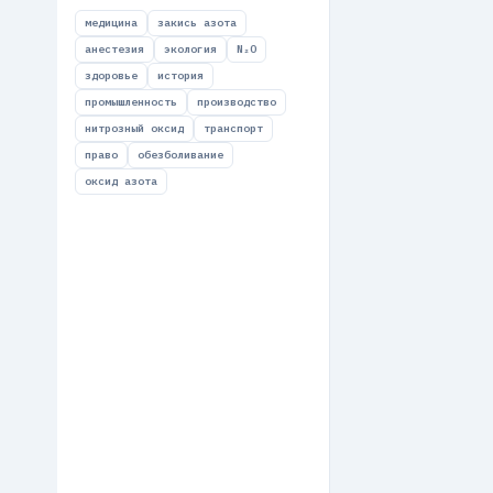
медицина
закись азота
анестезия
экология
N₂O
здоровье
история
промышленность
производство
нитрозный оксид
транспорт
право
обезболивание
оксид азота