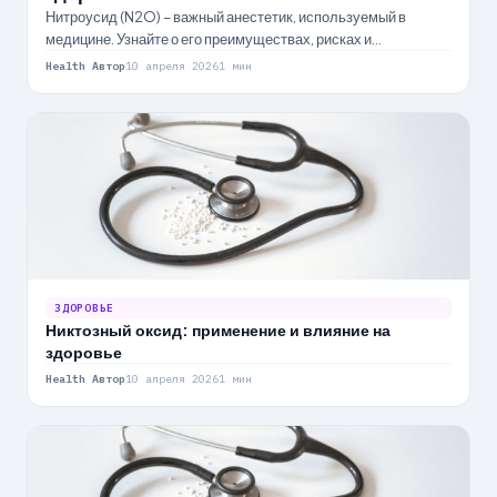
Нитроусид (N2O) – важный анестетик, используемый в
медицине. Узнайте о его преимуществах, рисках и
долгосрочных последствиях для здоровья.
Health Автор
10 апреля 2026
1 мин
ЗДОРОВЬЕ
Никтозный оксид: применение и влияние на
здоровье
Health Автор
10 апреля 2026
1 мин