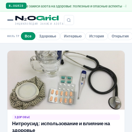
действие закиси азота на здоровье: полезные и опасные аспекты
Интервью с
N₂OGRID
N₂O
Grid
ЭНЦИКЛОПЕДИЯ ЗАКИСИ АЗОТА
Все
Здоровье
Интервью
История
Открытия
ФИЛЬТР
ЗДОРОВЬЕ
Нитроусид: использование и влияние на
здоровье