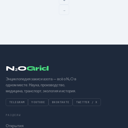
→
N₂O
Grid
Энциклопедия закиси азота — всё о N₂O в
одном месте. Наука, производство,
медицина, транспорт, экология и история.
TELEGRAM
YOUTUBE
ВКОНТАКТЕ
TWITTER / X
РАЗДЕЛЫ
Открытия