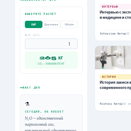
ИНТЕРВЬЮ
Интервью с эксп
ВЫБЕРИТЕ РАСЧЁТ
в медицине и ст
GWP
Давление
Объём
Interview Автор
10
N₂O (кг)
265 кг
CO₂-ЭКВИВАЛЕНТ
ИСТОРИЯ
История закиси а
современного п
ФАКТ ДНЯ
⚗
History Автор
10 а
СЕГОДНЯ, 06 AUGUST
N₂O — единственный
парниковый газ,
применяемый одновременно