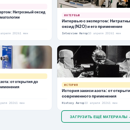
ертом: Нитрозный оксид
ИНТЕРВЬЮ
оматологии
Интервью с экспертом: Нитратн
оксид (N2O) и его применение
 апреля 2026
1 мин
Interview Автор
10 апреля 2026
1 мин
зота: от открытия до
ИСТОРИЯ
рименения
История закиси азота: от открыт
современного применения
преля 2026
1 мин
History Автор
10 апреля 2026
1 мин
ЗАГРУЗИТЬ ЕЩЁ МАТЕРИАЛЫ 