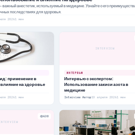
– важный анестетик, используемый в медицине. Узнайте о его преимуществ
очных последствиях для здоровья.
реля 2026
1 мин
INTERVIEW
ИНТЕРВЬЮ
ид: применение в
Интервью с экспертом:
 влияние на здоровье
Использование закиси азота в
медицине
реля 2026
1 мин
Interview Автор
10 апреля 2026
1 мин
638
INTERVIEW