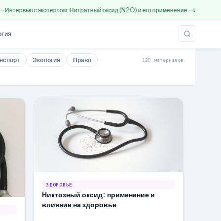
экспертом: Нитратный оксид (N2O) и его применение
История закиси азота: 
огия
нспорт
Экология
Право
128 материалов
ЗДОРОВЬЕ
Никтозный оксид: применение и
влияние на здоровье