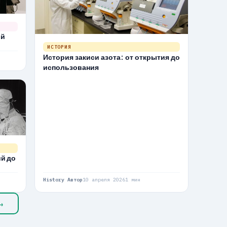
ый
ИСТОРИЯ
История закиси азота: от открытия до
использования
ий до
History Автор
10 апреля 2026
1 мин
→