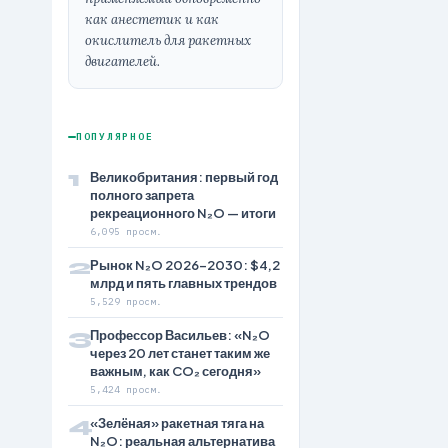
как анестетик и как
окислитель для ракетных
двигателей.
ПОПУЛЯРНОЕ
1
Великобритания: первый год
полного запрета
рекреационного N₂O — итоги
6,095 просм.
2
Рынок N₂O 2026–2030: $4,2
млрд и пять главных трендов
5,529 просм.
3
Профессор Васильев: «N₂O
через 20 лет станет таким же
важным, как CO₂ сегодня»
5,424 просм.
4
«Зелёная» ракетная тяга на
N₂O: реальная альтернатива