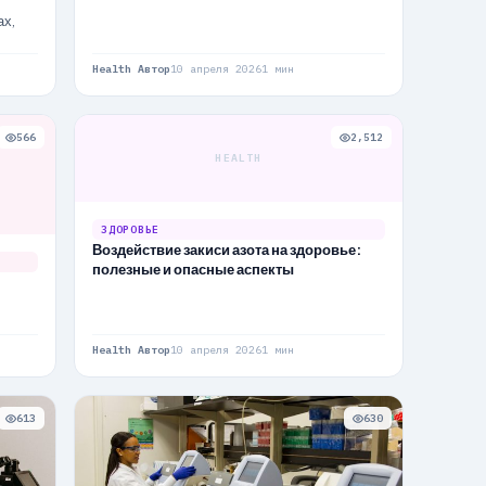
ах,
Health Автор
10 апреля 2026
1 мин
566
2,512
HEALTH
ЗДОРОВЬЕ
Воздействие закиси азота на здоровье:
полезные и опасные аспекты
Health Автор
10 апреля 2026
1 мин
613
630