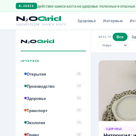
не
Воздействие закиси азота на здоровье: полезные и опасные аспекты
Инт
N₂OGRID
N₂O
Grid
Здоровье
Интервью
Ис
ЭНЦИКЛОПЕДИЯ ЗАКИСИ АЗОТА
Все
Зд
ФИЛЬТР
N₂O
Grid
РУБРИКИ
Открытия
15
Производство
13
Здоровье
23
Транспорт
11
Экология
11
ЗДОРОВЬЕ
Право
Нитроусид: 
12