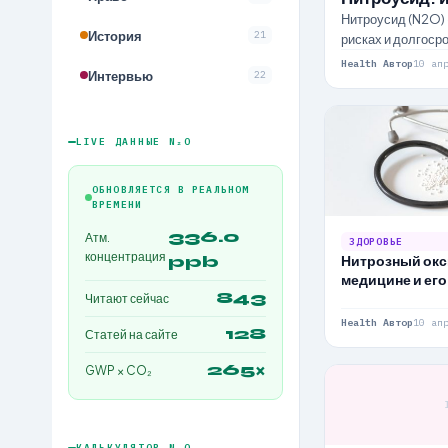
Нитроусид (N2O) 
История
21
рисках и долгоср
Health Автор
10 ап
Интервью
22
LIVE ДАННЫЕ N₂O
ОБНОВЛЯЕТСЯ В РЕАЛЬНОМ
ВРЕМЕНИ
336.0
Атм.
ЗДОРОВЬЕ
концентрация
Нитрозный окс
ppb
медицине и его
843
Читают сейчас
Health Автор
10 ап
128
Статей на сайте
265×
GWP × CO₂
КАЛЬКУЛЯТОР N₂O