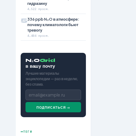
гидразину
4,522 просм.
5
336 ppb N₂O в атмосфере:
почему климатологи бьют
тревогу
4,484 просм.
N₂O
Grid
в вашу почту
Лучшие материалы
энциклопедии — раз в неделю,
без спама.
ПОДПИСАТЬСЯ →
ТЕГИ