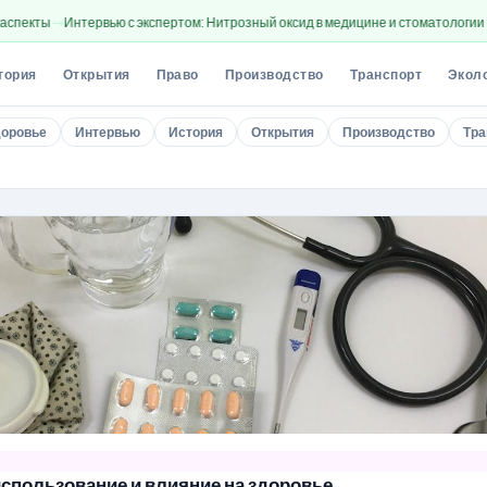
ервью с экспертом: Нитрозный оксид в медицине и стоматологии
Интервью с 
тория
Открытия
Право
Производство
Транспорт
Экол
оровье
Интервью
История
Открытия
Производство
Тра
использование и влияние на здоровье