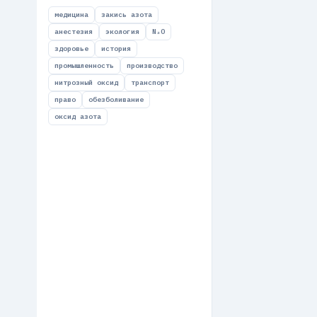
медицина
закись азота
анестезия
экология
N₂O
здоровье
история
промышленность
производство
нитрозный оксид
транспорт
право
обезболивание
оксид азота