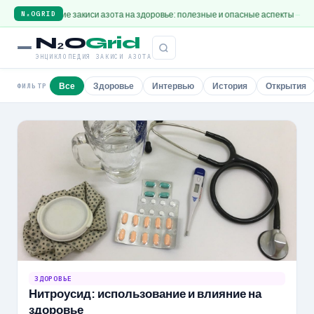
здействие закиси азота на здоровье: полезные и опасные аспекты
Интервью 
N₂OGRID
N₂O
Grid
ЭНЦИКЛОПЕДИЯ ЗАКИСИ АЗОТА
Все
Здоровье
Интервью
История
Открытия
ФИЛЬТР
ЗДОРОВЬЕ
Нитроусид: использование и влияние на
здоровье