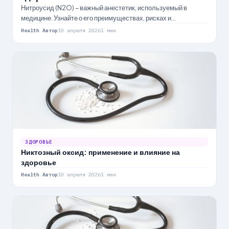
Нитроусид (N2O) – важный анестетик, используемый в
медицине. Узнайте о его преимуществах, рисках и
долгосрочных последствиях для здоровья.
Health Автор
10 апреля 2026
1 мин
ЗДОРОВЬЕ
Никтозный оксид: применение и влияние на
здоровье
Health Автор
10 апреля 2026
1 мин