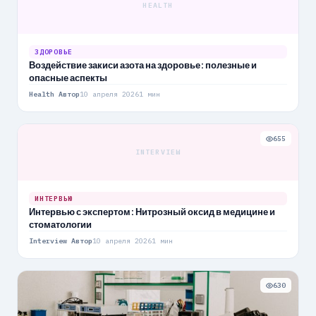
HEALTH
ЗДОРОВЬЕ
Воздействие закиси азота на здоровье: полезные и
опасные аспекты
Health Автор
10 апреля 2026
1 мин
655
INTERVIEW
ИНТЕРВЬЮ
Интервью с экспертом: Нитрозный оксид в медицине и
стоматологии
Interview Автор
10 апреля 2026
1 мин
630