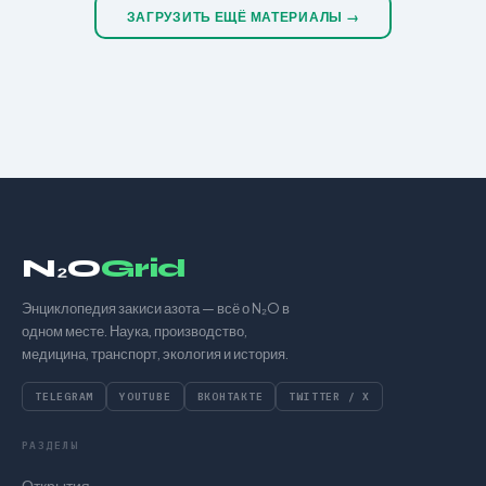
ЗАГРУЗИТЬ ЕЩЁ МАТЕРИАЛЫ →
N₂O
Grid
Энциклопедия закиси азота — всё о N₂O в
одном месте. Наука, производство,
медицина, транспорт, экология и история.
TELEGRAM
YOUTUBE
ВКОНТАКТЕ
TWITTER / X
РАЗДЕЛЫ
Открытия